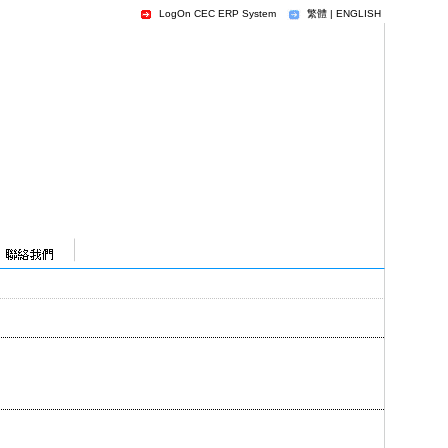
LogOn CEC ERP System
繁體
|
ENGLISH