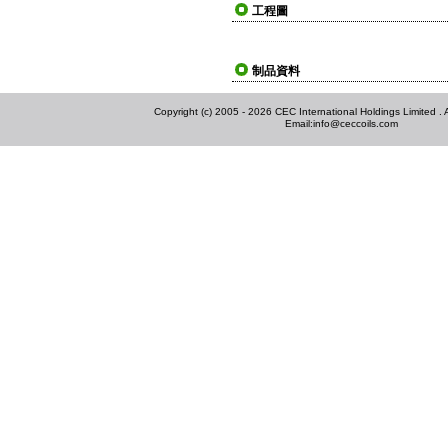
工程圖
制品資料
Copyright (c) 2005 - 2026 CEC International Holdings Limited . Al
Email:
info@ceccoils.com