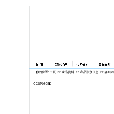
你的位置
:
主頁
- >>
產品資料
- >>
産品類別信息
- >>
詳細內
CCSP0805D