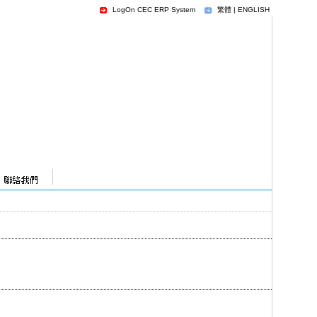
LogOn CEC ERP System
繁體
|
ENGLISH