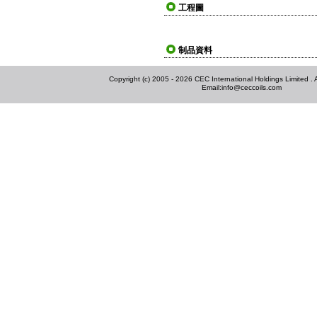
工程圖
制品資料
Copyright (c) 2005 - 2026 CEC International Holdings Limited . Al
Email:
info@ceccoils.com