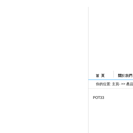
你的位置
:
主頁
- >>
產
POT33