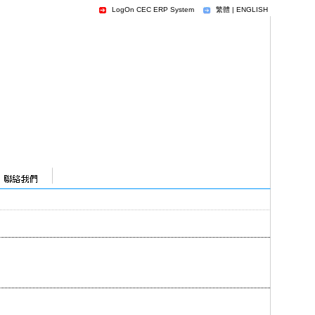
LogOn CEC ERP System
繁體
|
ENGLISH