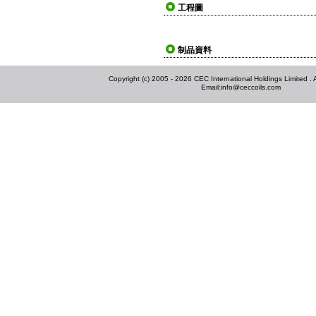
工程圖
制品資料
Copyright (c) 2005 - 2026 CEC International Holdings Limited . Al
Email:
info@ceccoils.com