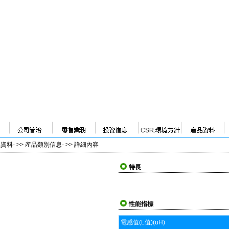
品資料
- >>
産品類別信息
- >>
詳細內容
特長
性能指標
電感值(L值)(uH)