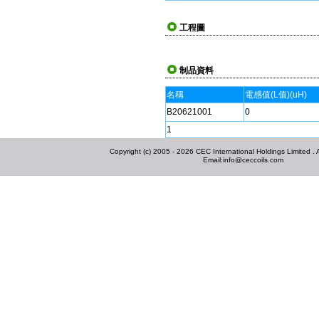
工程圖
制品資料
名稱
電感值(L值)(uH)
B20621001
0
1
Copyright (c) 2005 - 2026 CEC International Holdings Limited . Al
Email:
info@ceccoils.com