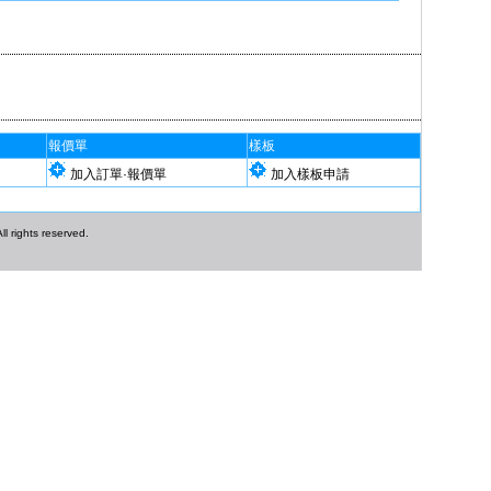
報價單
樣板
加入訂單·報價單
加入樣板申請
l rights reserved.