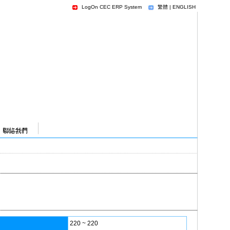
LogOn CEC ERP System
繁體
|
ENGLISH
220 ~ 220