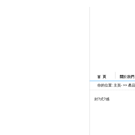
你的位置
:
主頁
- >>
產
封?式?感