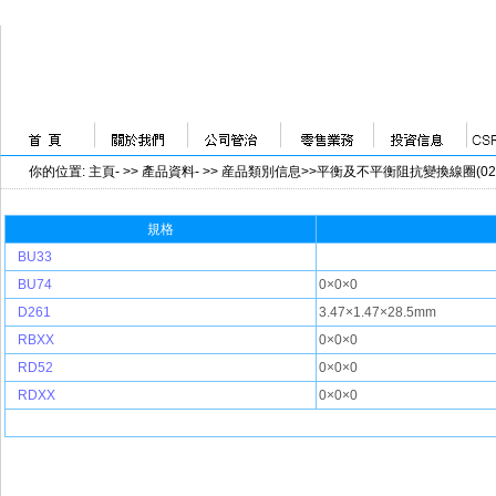
你的位置
:
主頁
- >>
產品資料
- >>
産品類別信息>>平衡及不平衡阻抗變換線圈(0230
規格
BU33
BU74
0×0×0
D261
3.47×1.47×28.5mm
RBXX
0×0×0
RD52
0×0×0
RDXX
0×0×0