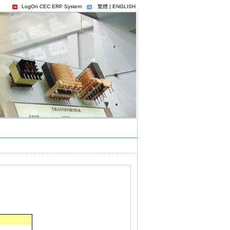
LogOn CEC ERP System
繁體
|
ENGLISH